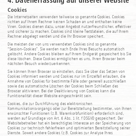
4. Datenerfassung auf unserer Website
Cookies
Die Internetseiten verwenden teilweise so genannte Cookies. Cookies
richten auf Ihrem Rechner keinen Schaden an und enthalten keine
Viren. Cookies dienen dazu, unser Angebot nutzerfreundlicher, effektiver
und sicherer zu machen. Cookies sind kleine Textdateien, die auf Ihrem
Rechner abgelegt werden und die Ihr Browser speichert.
Die meisten der von uns verwendeten Cookies sind so genannte
“Session-Cookies”. Sie werden nach Ende Ihres Besuchs automatisch
gelöscht. Andere Cookies bleiben auf Ihrem Endgerät gespeichert bis Sie
diese löschen. Diese Cookies ermöglichen es uns, Ihren Browser beim
nächsten Besuch wiederzuerkennen.
Sie können Ihren Browser so einstellen, dass Sie über das Setzen von
Cookies informiert werden und Cookies nur im Einzelfall erlauben, die
Annahme von Cookies für bestimmte Fälle oder generell ausschließen
sowie das automatische Löschen der Cookies beim Schließen des
Browser aktivieren. Bei der Deaktivierung von Cookies kann die
Funktionalität dieser Website eingeschränkt sein.
Cookies, die zur Durchführung des elektronischen
Kommunikationsvorgangs oder zur Bereitstellung bestimmter, von Ihnen
erwünschter Funktionen (z.B. Warenkorbfunktion) erforderlich sind,
werden auf Grundlage von Art. 6 Abs. 1 lit. f DSGVO gespeichert. Der
Websitebetreiber hat ein berechtigtes Interesse an der Speicherung von
Cookies zur technisch fehlerfreien und optimierten Bereitstellung seiner
Dienste. Soweit andere Cookies (z.B. Cookies zur Analyse Ihres