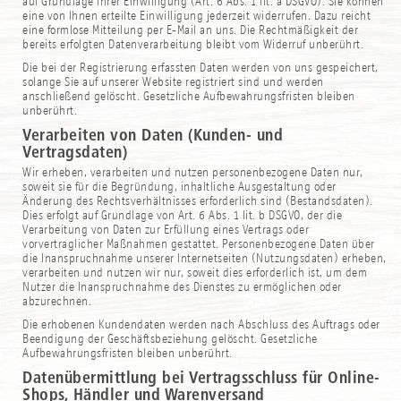
auf Grundlage Ihrer Einwilligung (Art. 6 Abs. 1 lit. a DSGVO). Sie können
eine von Ihnen erteilte Einwilligung jederzeit widerrufen. Dazu reicht
eine formlose Mitteilung per E-Mail an uns. Die Rechtmäßigkeit der
bereits erfolgten Datenverarbeitung bleibt vom Widerruf unberührt.
Die bei der Registrierung erfassten Daten werden von uns gespeichert,
solange Sie auf unserer Website registriert sind und werden
anschließend gelöscht. Gesetzliche Aufbewahrungsfristen bleiben
unberührt.
Verarbeiten von Daten (Kunden- und
Vertragsdaten)
Wir erheben, verarbeiten und nutzen personenbezogene Daten nur,
soweit sie für die Begründung, inhaltliche Ausgestaltung oder
Änderung des Rechtsverhältnisses erforderlich sind (Bestandsdaten).
Dies erfolgt auf Grundlage von Art. 6 Abs. 1 lit. b DSGVO, der die
Verarbeitung von Daten zur Erfüllung eines Vertrags oder
vorvertraglicher Maßnahmen gestattet. Personenbezogene Daten über
die Inanspruchnahme unserer Internetseiten (Nutzungsdaten) erheben,
verarbeiten und nutzen wir nur, soweit dies erforderlich ist, um dem
Nutzer die Inanspruchnahme des Dienstes zu ermöglichen oder
abzurechnen.
Die erhobenen Kundendaten werden nach Abschluss des Auftrags oder
Beendigung der Geschäftsbeziehung gelöscht. Gesetzliche
Aufbewahrungsfristen bleiben unberührt.
Datenübermittlung bei Vertragsschluss für Online-
Shops, Händler und Warenversand