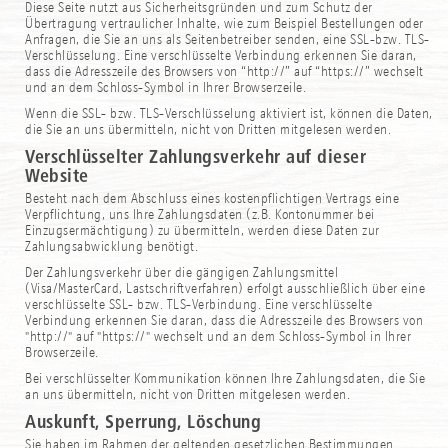
Diese Seite nutzt aus Sicherheitsgründen und zum Schutz der
Übertragung vertraulicher Inhalte, wie zum Beispiel Bestellungen oder
Anfragen, die Sie an uns als Seitenbetreiber senden, eine SSL-bzw. TLS-
Verschlüsselung. Eine verschlüsselte Verbindung erkennen Sie daran,
dass die Adresszeile des Browsers von “http://” auf “https://” wechselt
und an dem Schloss-Symbol in Ihrer Browserzeile.
Wenn die SSL- bzw. TLS-Verschlüsselung aktiviert ist, können die Daten,
die Sie an uns übermitteln, nicht von Dritten mitgelesen werden.
Verschlüsselter Zahlungsverkehr auf dieser
Website
Besteht nach dem Abschluss eines kostenpflichtigen Vertrags eine
Verpflichtung, uns Ihre Zahlungsdaten (z.B. Kontonummer bei
Einzugsermächtigung) zu übermitteln, werden diese Daten zur
Zahlungsabwicklung benötigt.
Der Zahlungsverkehr über die gängigen Zahlungsmittel
(Visa/MasterCard, Lastschriftverfahren) erfolgt ausschließlich über eine
verschlüsselte SSL- bzw. TLS-Verbindung. Eine verschlüsselte
Verbindung erkennen Sie daran, dass die Adresszeile des Browsers von
"http://" auf "https://" wechselt und an dem Schloss-Symbol in Ihrer
Browserzeile.
Bei verschlüsselter Kommunikation können Ihre Zahlungsdaten, die Sie
an uns übermitteln, nicht von Dritten mitgelesen werden.
Auskunft, Sperrung, Löschung
Sie haben im Rahmen der geltenden gesetzlichen Bestimmungen