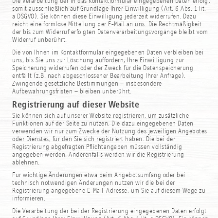
Die Verarbeitung der in das Kontaktformular eingegebenen Daten erfolgt
somit ausschließlich auf Grundlage Ihrer Einwilligung (Art. 6 Abs. 1 lit.
a DSGVO). Sie können diese Einwilligung jederzeit widerrufen. Dazu
reicht eine formlose Mitteilung per E-Mail an uns. Die Rechtmäßigkeit
der bis zum Widerruf erfolgten Datenverarbeitungsvorgänge bleibt vom
Widerruf unberührt.
Die von Ihnen im Kontaktformular eingegebenen Daten verbleiben bei
uns, bis Sie uns zur Löschung auffordern, Ihre Einwilligung zur
Speicherung widerrufen oder der Zweck für die Datenspeicherung
entfällt (z.B. nach abgeschlossener Bearbeitung Ihrer Anfrage).
Zwingende gesetzliche Bestimmungen – insbesondere
Aufbewahrungsfristen – bleiben unberührt.
Registrierung auf dieser Website
Sie können sich auf unserer Website registrieren, um zusätzliche
Funktionen auf der Seite zu nutzen. Die dazu eingegebenen Daten
verwenden wir nur zum Zwecke der Nutzung des jeweiligen Angebotes
oder Dienstes, für den Sie sich registriert haben. Die bei der
Registrierung abgefragten Pflichtangaben müssen vollständig
angegeben werden. Anderenfalls werden wir die Registrierung
ablehnen.
Für wichtige Änderungen etwa beim Angebotsumfang oder bei
technisch notwendigen Änderungen nutzen wir die bei der
Registrierung angegebene E-Mail-Adresse, um Sie auf diesem Wege zu
informieren.
Die Verarbeitung der bei der Registrierung eingegebenen Daten erfolgt