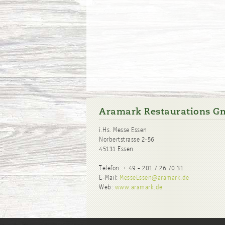
Aramark Restaurations 
i.Hs. Messe Essen
Norbertstrasse 2-56
45131 Essen
Telefon: + 49 - 201 7 26 70 31
E-Mail:
MesseEssen@aramark.de
Web:
www.aramark.de