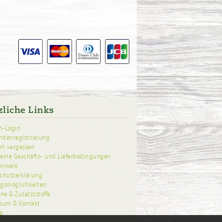
zliche Links
n-Login
denregistrierung
rt vergessen
eine Geschäfts- und Lieferbedingungen
hinweis
chutzerklärung
gsmöglichkeiten
ene & Zusatzsstoffe
sum & Kontakt
p